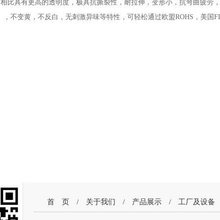
相比具有更高的透明度，极具抗撕裂性，耐拉伸，变形小，抗弯曲疲劳，不
℃），不变黄，不反白，无刺激异味等特性，可轻松通过欧盟ROHS，美国F
首 页
/
关于我们
/
产品展示
/
工厂及设备