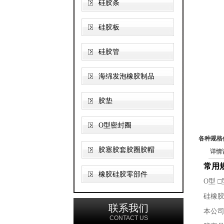
硅胶条
硅胶板
硅胶管
海绵发泡橡胶制品
胶垫
O型密封圈
各种规格
胶塞胶套胶圈胶帽
详情
常用
橡胶硅胶零部件
O型 
硅橡
联系我们
本公
CONTACT US