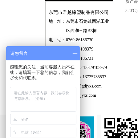
胶产品
320
东莞市君越橡塑制品有限公司
地 址：东莞市石龙镇西湖工业
区西湖三路B2栋
电 话：0769-86186730
0769-86108379
请您留言
传 真：0769-86186731
感谢您的关注，当前客服人员不在
联系人：吴小姐／13829105979
线，请填写一下您的信息，我们会
石先生 / 13725785533
尽快和您联系。
邮 箱：junyue@gdjyxs.com
网 站：www.gdjyxs.com